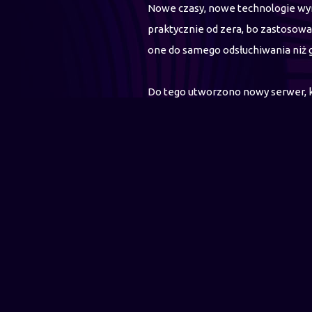
Nowe czasy, nowe technologie wym
praktycznie od zera, bo zastosowa
one do samego odsłuchiwania niż g
Do tego utworzono nowy serwer, kt
przeniesieniem ogromnej bazy dan
zostały zakończone.
Digital DJ 2.0 to nie tylko nowy d
Promotion) - DJ (użytkownik). Od 
wiadomości lub telefonowanie. We
status VIP (
złota legitymacja
), z k
Oto, w dużym skrócie, historia i te