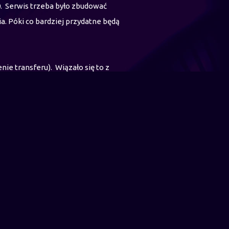
. Serwis trzeba było zbudować
. Póki co bardziej przydatne będą
ie transferu). Wiązało się to z
siące. Z początkiem kwietnia 2019
cy na linii Digital DJ (DJ
straty czasu na pisanie
yczniu 2019 roku wprowadzono