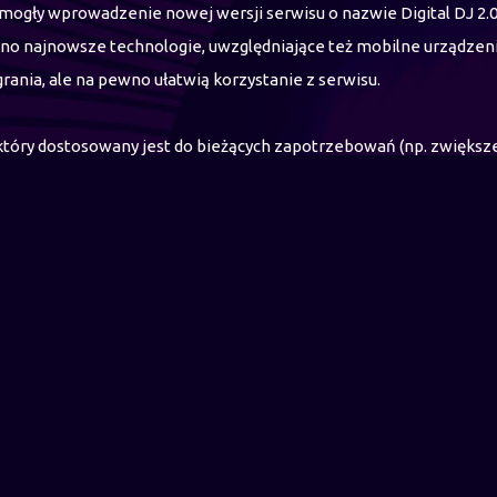
ogły wprowadzenie nowej wersji serwisu o nazwie Digital DJ 2.0
no najnowsze technologie, uwzględniające też mobilne urządzenia
rania, ale na pewno ułatwią korzystanie z serwisu.
óry dostosowany jest do bieżących zapotrzebowań (np. zwiększen
ych, która powstawała od 2010 roku. Prace trwały ponad trzy mie
esign strony i logo. To przede wszystkim zautomatyzowanie współpra
teraz użytkownik będzie mógł większość kwestii załatwić sam, bez 
rsja 2.0 uwzględnia także status członkowski użytkownika. W st
tórym wiązać się będą specjalne przywileje.
raźniejszość serwisu Digital DJ.