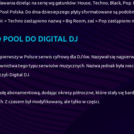
wania dzieląc na serię wg gatunków: House, Techno, Black, Pop. P
Pool Polska. Do dnia dziesiejszego płyty sformatowane są podobn
ii: > Techno zastąpiono nazwą > Big Room, zaś > Pop zastąpi
 POOL DO DIGITAL DJ
pierwszy w Polsce serwis cyfrowy dla DJ'ów. Nazywał się najpier
nictwa tego typu serwisów muzycznych. Nazwa jednak była nieco 
zyli Digital DJ.
ułę abonamentową, dodając okresy półroczne, które stały się bar
ash. Z czasem był modyfikowany, ale tylko w części.