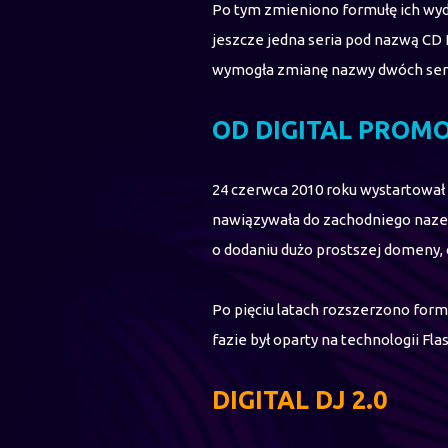
Po tym zmieniono formułę ich wyda
jeszcze jedna seria pod nazwą CD 
wymogła zmianę nazwy dwóch ser
OD DIGITAL PROMO
24 czerwca 2010 roku wystartował 
nawiązywała do zachodniego nazew
o dodaniu dużo prostszej domeny, c
Po pięciu latach rozszerzono form
fazie był oparty na technologii Fl
DIGITAL DJ 2.0